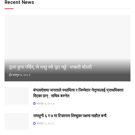
Recent News
ठूला कुरा गर्दिन, जे भन्छु त्यो पूरा गर्छु : भगबती चौधरी
फाल्गुन ४, २०८२
बंगलादेशमा जनताले स्थायित्व र जिम्मेवार नेतृत्वलाई प्राथमिकता
दिएका छन् : सचिव बस्नेत
फाल्गुन ३, २०८२
रामधुनी ६ र ७ मा टिकाराम लिम्बूका पक्षमा माहौल बन्दै
फाल्गुन १, २०८२