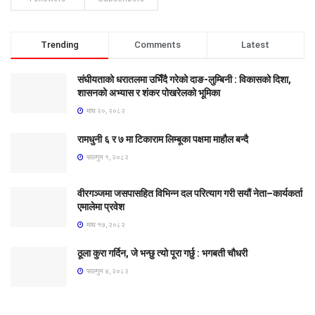
Trending
Comments
Latest
संघीयताको धरातलमा उभिँदै गरेको दाङ-लुम्बिनी : विकासको दिशा,
शासनको अभ्यास र शंकर पोखरेलको भूमिका
माघ २०, २०८२
रामधुनी ६ र ७ मा टिकाराम लिम्बूका पक्षमा माहौल बन्दै
फाल्गुन १, २०८२
वीरगञ्जमा जसपासहित विभिन्न दल परित्याग गरी सयौं नेता–कार्यकर्ता
एमालेमा प्रवेश
माघ १७, २०८२
ठूला कुरा गर्दिन, जे भन्छु त्यो पूरा गर्छु : भगबती चौधरी
फाल्गुन ४, २०८२