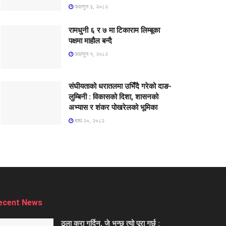
फाल्गुन ३, २०८२
रामधुनी ६ र ७ मा टिकाराम लिम्बूका
पक्षमा माहौल बन्दै
फाल्गुन १, २०८२
संघीयताको धरातलमा उभिँदै गरेको दाङ-
लुम्बिनी : विकासको दिशा, शासनको
अभ्यास र शंकर पोखरेलको भूमिका
माघ २०, २०८२
ecent News
ठूला कुरा गर्दिन, जे भन्छु त्यो पूरा गर्छु :