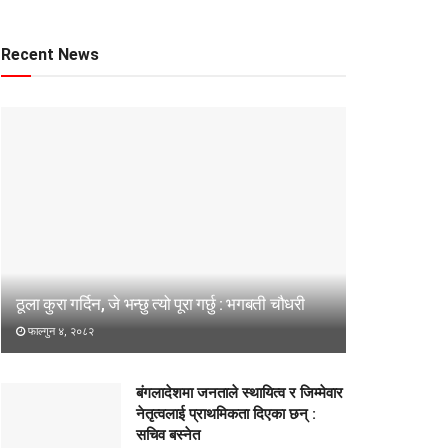
Recent News
ठूला कुरा गर्दिन, जे भन्छु त्यो पूरा गर्छु : भगबती चौधरी
फाल्गुन ४, २०८२
बंगलादेशमा जनताले स्थायित्व र जिम्मेवार
नेतृत्वलाई प्राथमिकता दिएका छन् :
सचिव बस्नेत