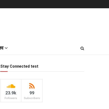
श्व
Stay Connected test
23.9k
99
Followers
Subscribers