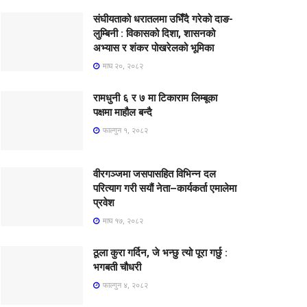
संघीयताको धरातलमा उभिँदै गरेको दाङ-
लुम्बिनी : विकासको दिशा, शासनको
अभ्यास र शंकर पोखरेलको भूमिका
माघ २०, २०८२
रामधुनी ६ र ७ मा टिकाराम लिम्बूका
पक्षमा माहौल बन्दै
फाल्गुन १, २०८२
वीरगञ्जमा जसपासहित विभिन्न दल
परित्याग गरी सयौं नेता–कार्यकर्ता एमालेमा
प्रवेश
माघ १७, २०८२
ठूला कुरा गर्दिन, जे भन्छु त्यो पूरा गर्छु :
भगबती चौधरी
फाल्गुन ४, २०८२