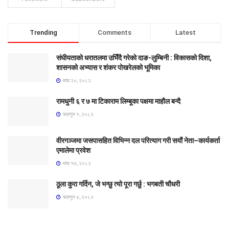
Trending
Comments
Latest
संघीयताको धरातलमा उभिँदै गरेको दाङ-लुम्बिनी : विकासको दिशा,
शासनको अभ्यास र शंकर पोखरेलको भूमिका
माघ २०, २०८२
रामधुनी ६ र ७ मा टिकाराम लिम्बूका पक्षमा माहौल बन्दै
फाल्गुन १, २०८२
वीरगञ्जमा जसपासहित विभिन्न दल परित्याग गरी सयौं नेता–कार्यकर्ता
एमालेमा प्रवेश
माघ १७, २०८२
ठूला कुरा गर्दिन, जे भन्छु त्यो पूरा गर्छु : भगबती चौधरी
फाल्गुन ४, २०८२