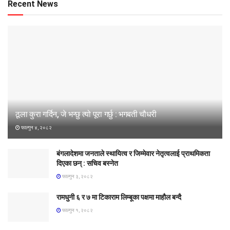
Recent News
ठूला कुरा गर्दिन, जे भन्छु त्यो पूरा गर्छु : भगबती चौधरी
फाल्गुन ४, २०८२
बंगलादेशमा जनताले स्थायित्व र जिम्मेवार नेतृत्वलाई प्राथमिकता
दिएका छन् : सचिव बस्नेत
फाल्गुन ३, २०८२
रामधुनी ६ र ७ मा टिकाराम लिम्बूका पक्षमा माहौल बन्दै
फाल्गुन १, २०८२