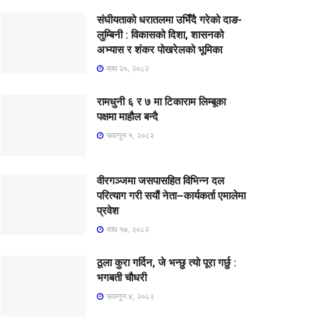
संघीयताको धरातलमा उभिँदै गरेको दाङ-
लुम्बिनी : विकासको दिशा, शासनको
अभ्यास र शंकर पोखरेलको भूमिका
माघ २०, २०८२
रामधुनी ६ र ७ मा टिकाराम लिम्बूका
पक्षमा माहौल बन्दै
फाल्गुन १, २०८२
वीरगञ्जमा जसपासहित विभिन्न दल
परित्याग गरी सयौं नेता–कार्यकर्ता एमालेमा
प्रवेश
माघ १७, २०८२
ठूला कुरा गर्दिन, जे भन्छु त्यो पूरा गर्छु :
भगबती चौधरी
फाल्गुन ४, २०८२