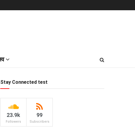
श्व
Stay Connected test
23.9k
99
Followers
Subscribers