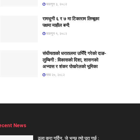
फाल्गुन ३, २०८२
रामधुनी ६ र ७ मा टिकाराम लिम्बूका
पक्षमा माहौल बन्दै
फाल्गुन १, २०८२
संघीयताको धरातलमा उभिँदै गरेको दाङ-
लुम्बिनी : विकासको दिशा, शासनको
अभ्यास र शंकर पोखरेलको भूमिका
माघ २०, २०८२
ecent News
ठूला कुरा गर्दिन, जे भन्छु त्यो पूरा गर्छु :