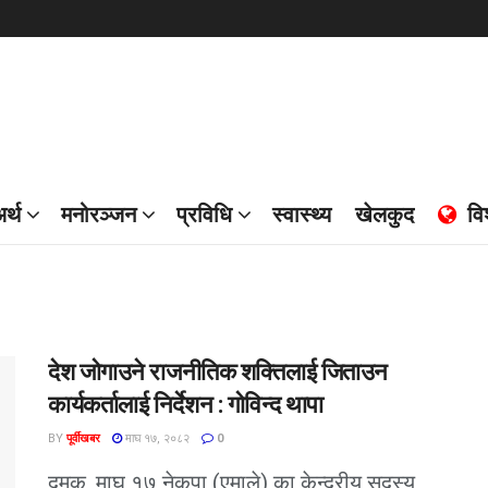
र्थ
मनोरञ्जन
प्रविधि
स्वास्थ्य
खेलकुद
वि
देश जोगाउने राजनीतिक शक्तिलाई जिताउन
कार्यकर्तालाई निर्देशन : गोविन्द थापा
BY
पूर्वीखबर
माघ १७, २०८२
0
दमक, माघ १७ नेकपा (एमाले) का केन्द्रीय सदस्य