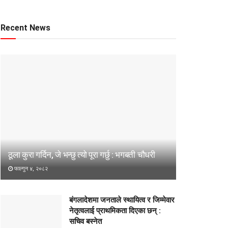
Recent News
ठूला कुरा गर्दिन, जे भन्छु त्यो पूरा गर्छु : भगबती चौधरी
फाल्गुन ४, २०८२
बंगलादेशमा जनताले स्थायित्व र जिम्मेवार
नेतृत्वलाई प्राथमिकता दिएका छन् :
सचिव बस्नेत