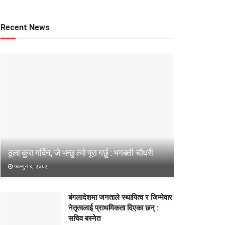
Recent News
ठूला कुरा गर्दिन, जे भन्छु त्यो पूरा गर्छु : भगबती चौधरी
फाल्गुन ४, २०८२
बंगलादेशमा जनताले स्थायित्व र जिम्मेवार
नेतृत्वलाई प्राथमिकता दिएका छन् :
सचिव बस्नेत