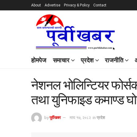
About
Advertise
Privacy & Policy
Contact
होमपेज
समाचार
प्रदेश
राजनीति
अ
नेशनल भोलिन्टियर फोर्सको
तथा युनिफाइड कमाण्ड घोष
by
पूर्वीखबर
माघ १७, २०८२
in
प्रदेश