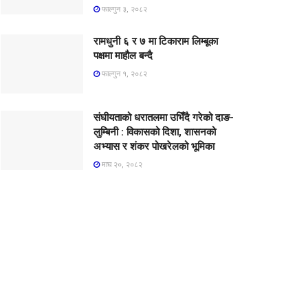
फाल्गुन ३, २०८२
रामधुनी ६ र ७ मा टिकाराम लिम्बूका
पक्षमा माहौल बन्दै
फाल्गुन १, २०८२
संघीयताको धरातलमा उभिँदै गरेको दाङ-
लुम्बिनी : विकासको दिशा, शासनको
अभ्यास र शंकर पोखरेलको भूमिका
माघ २०, २०८२