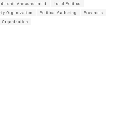
adership Announcement
Local Politics
rty Organization
Political Gathering
Provinces
r Organization