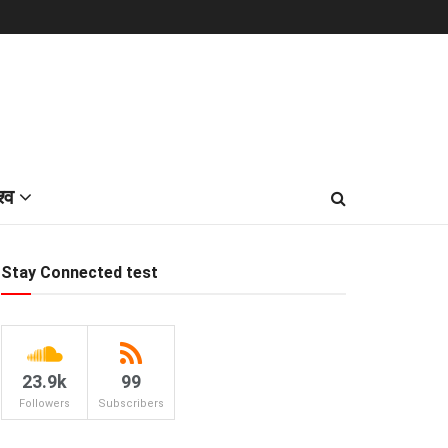
श्व
Stay Connected test
23.9k
99
Followers
Subscribers