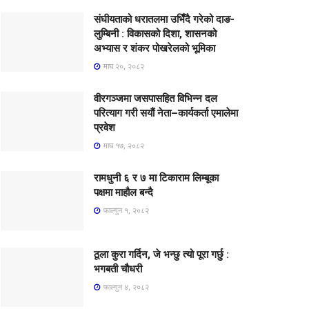
संघीयताको धरातलमा उभिँदै गरेको दाङ-
लुम्बिनी : विकासको दिशा, शासनको
अभ्यास र शंकर पोखरेलको भूमिका
माघ २०, २०८२
वीरगञ्जमा जसपासहित विभिन्न दल
परित्याग गरी सयौं नेता–कार्यकर्ता एमालेमा
प्रवेश
माघ १७, २०८२
रामधुनी ६ र ७ मा टिकाराम लिम्बूका
पक्षमा माहौल बन्दै
फाल्गुन १, २०८२
ठूला कुरा गर्दिन, जे भन्छु त्यो पूरा गर्छु :
भगबती चौधरी
फाल्गुन ४, २०८२