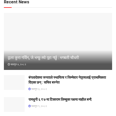
Recent News
ठूला कुरा गर्दिन, जे भन्छु त्यो पूरा गर्छु : भगबती चौधरी
फाल्गुन ४, २०८२
बंगलादेशमा जनताले स्थायित्व र जिम्मेवार नेतृत्वलाई प्राथमिकता
दिएका छन् : सचिव बस्नेत
फाल्गुन ३, २०८२
रामधुनी ६ र ७ मा टिकाराम लिम्बूका पक्षमा माहौल बन्दै
फाल्गुन १, २०८२