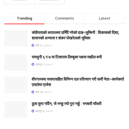
Trending
Comments
Latest
संघीयताको धरातलमा उभिँदै गरेको दाङ-लुम्बिनी : विकासको दिशा,
शासनको अभ्यास र शंकर पोखरेलको भूमिका
माघ २०, २०८२
रामधुनी ६ र ७ मा टिकाराम लिम्बूका पक्षमा माहौल बन्दै
फाल्गुन १, २०८२
वीरगञ्जमा जसपासहित विभिन्न दल परित्याग गरी सयौं नेता–कार्यकर्ता
एमालेमा प्रवेश
माघ १७, २०८२
ठूला कुरा गर्दिन, जे भन्छु त्यो पूरा गर्छु : भगबती चौधरी
फाल्गुन ४, २०८२